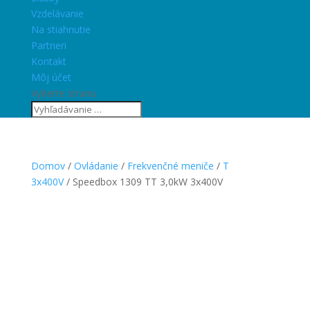
Vzdelávanie
Na stiahnutie
Partneri
Kontakt
Môj účet
Vyberte stranu
Domov
/
Ovládanie
/
Frekvenčné meniče
/
T
3x400V
/ Speedbox 1309 TT 3,0kW 3x400V