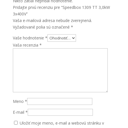
Nikto zatiaľ nepridal hodnotenie.
Pridajte prvú recenziu pre “Speedbox 1309 TT 3,0kW
3x400V”
Vaša e-mailová adresa nebude zverejnená.
Vyžadované polia sú označené
*
Vaše hodnotenie
*
Vaša recenzia
*
Meno
*
E-mail
*
Uložiť moje meno, e-mail a webovú stránku v