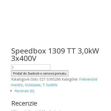
Speedbox 1309 TT 3,0kW
3x400V
množstvo
Speedbox
Pridať do žiadosti o cenovú ponuku
1309
Katalógové číslo:
E2T-S395296
Kategórie:
Frekvenčné
TT
meniče
,
Ovládanie
,
T 3x400V
3,0kW
Recenzie (0)
3x400V
Recenzie