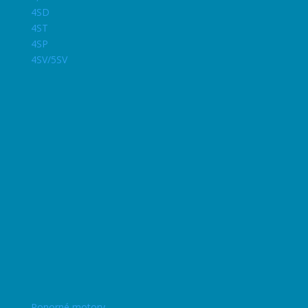
4SD
4ST
4SP
4SV/5SV
Ponorné motory