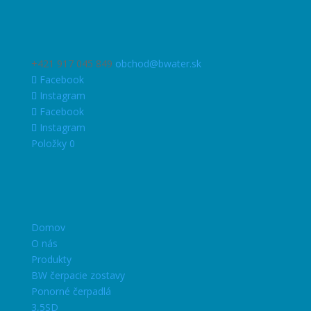
+421 917 045 849
obchod@bwater.sk
Facebook
Instagram
Facebook
Instagram
Položky 0
Domov
O nás
Produkty
BW čerpacie zostavy
Ponorné čerpadlá
3,5SD