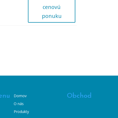
cenovú
ponuku
enu
Obchod
Domov
O nás
Produkty