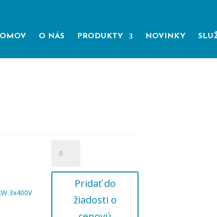
OMOV
O NÁS
PRODUKTY
NOVINKY
SLU
množstvo
Speedbox
1305
TT
Pridať do
1,5kW
kW 3x400V
žiadosti o
3x400V
cenovú