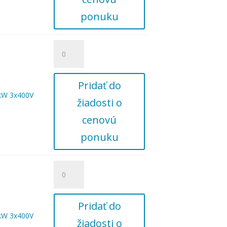
ponuku
množstvo
Speedbox
1309
TT
Pridať do
3,0kW
kW 3x400V
žiadosti o
3x400V
cenovú
ponuku
množstvo
Speedbox
1314
TT
Pridať do
4,0kW
kW 3x400V
žiadosti o
3x400V